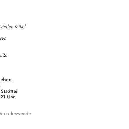
iellen Mittel
hren
loße
geben.
s
Stadtteil
 21 Uhr.
Verkehrswende