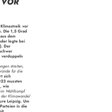
 VOR
Klimastreik vor
. Die 1,5 Grad
 aus dem
der legte bei
). Der
 schwer
z verdoppeln
gen streiten,
ründe für die
t sich
2023 mussten
, wie
n im Wahlkampf
nd der Klimawandel
ture Leipzig. Um
Parteien in die
mit