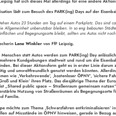
eipzig hat sich dieses Mal allerdings für eine andere Aktio
sation lädt zum Besuch des PARK(ing) Days auf der Eisenba
 stehen Autos 23 Stunden am Tag auf einem Parkplatz. Das sind c
 die Allgemeinheit unbenutzbar bleiben. In so eng bebauten Städt
ünflächen und Begegnungsorte bleibt, sollten uns Autos nicht noc
recherin
Lene Winkler
von FfF Leipzig.
 Menschen statt Autos werden zum PARK(ing) Day anlässlich
 mehrere Kundgebungen stadtweit und rund um die Eisenbah
finden. Bei dieser Aktionsform geht es in erster Linie darum 
eitig und umweltfreundlich genutzt werden könnten. Allerdi
emen wie ‚Verkehrswende‘, ‚kostenloser ÖPNV‘, ’sichere Fah
r Groß und Klein‘ ihren Platz. Das diesjährige Thema der Eur
 ist „Shared public space – Straßenraum gemeinsam nutzen“
erstärkte Nutzung von Straßenräumen als Begegnungsorte f
d Familie.
pe möchte zum Thema ‚Schwarzfahren entkriminalisieren‘ in
ollen auf Missstände im ÖPNV hinweisen, gerade in Bezug 