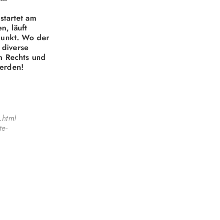
startet am
n, läuft
punkt. Wo der
 diverse
n Rechts und
werden!
.html
te-