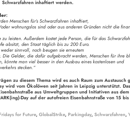
 Schwarzfahren inhaftiert werden.
ler
:
erden Menschen für’s Schwarzfahren inhaftiert,
d/oder wohnungslos sind
oder aus anderen Gründen nicht die finanz
e zu leisten. Außerdem kostet jede Person, die für das Schwarzfa
fe absitzt, den Staat täglich bis zu 200 Euro.
d weder sinnvoll, noch beugen sie erneutem
. Die Gelder, die dafür aufgebracht werden, Menschen für ihre b
n, könnte man viel besser in den Ausbau eines kostenlosen und
verkehrs stecken.“
ägen zu diesem Thema wird es auch Raum zum Austausch 
y wird vom Ökolöwen seit Jahren in Leipzig unterstützt. Da
isenbahnstraße aus Umweltgruppen und Initiativen aus dem 
PARK(ing)-Day auf der autofreien Eisenbahnstraße von 15 bis
Fridays for Future
,
GlobalStrike
,
Parkingday
,
Schwarzfahren
,