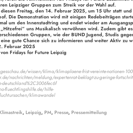
ren Leipziger Gruppen zum Streik vor der Wahl auf.
t diesen Freitag, den 14. Februar 2025, um 15 Uhr statt und 
of. Die Demonstration wird mit einigen Redebeiträgen starte
nmal um den Innenstadtring und endet wieder am Ausgangs
 „Hitzefrei“ uns Musikalisch verwöhnen wird. Zudem gibt es
verschiedenen Gruppen, wie der BUND Jugend, Studis gege
h eine gute Chance sich zu informieren und weiter Aktiv zu 
2. Februar 2025
 von Fridays for Future Leipzig
gesschau.de/wissen/klima/klimaplaene-frist-vereinte-nationen-100
.de/nachrichten/meldung/expertenrat-beklagt-zu-geringe-fortschrit
in-deutschland%2C3006fec6f
-fluechtlingshilfe.de/hilfe-
fluchtursachen/klimawandel
Klimastreik
,
Leipzig
,
PM
,
Presse
,
Pressemitteilung