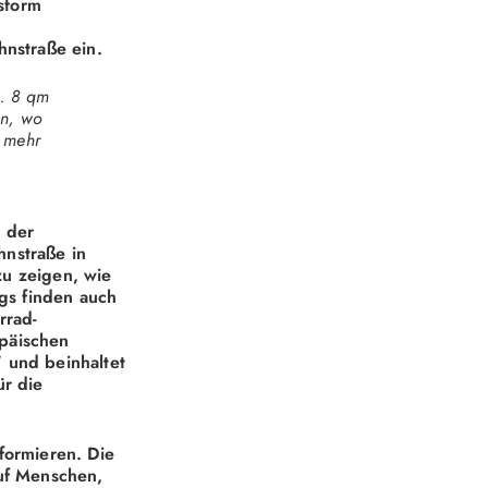
nsform
hnstraße ein.
a. 8 qm
en, wo
h mehr
 der
nstraße in
zu zeigen, wie
ngs finden auch
rrad-
opäischen
 und beinhaltet
ür die
formieren. Die
auf Menschen,