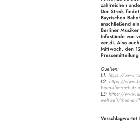
zahlreichen ande
Der Streik finde
Bayrischen Bahnh
anschließend ei
Berliner Musiker
Infostände von 
ver.di. Also auc
Mittwoch, den 1
Pressemitteilung
Quellen:
L1:
https://www.ta
L2:
https://www.br
beim-klimaschutz-
L3:
https://www.uno
weltweit/themen/
Verschlagwortet