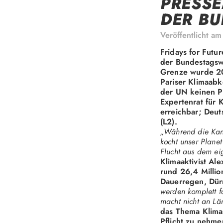
PRESSE
DER B
Veröffentlicht a
Fridays for Futu
der Bundestagsw
Grenze wurde 20
Pariser Klimaabk
der UN keinen Pl
Expertenrat für 
erreichbar; Deu
(L2).
„Während die Kan
kocht unser Plane
Flucht aus dem eig
Klimaaktivist Al
rund 26,4 Milli
Dauerregen, Dürr
werden komplett f
macht nicht an Lä
das Thema Klimas
Pflicht zu nehme