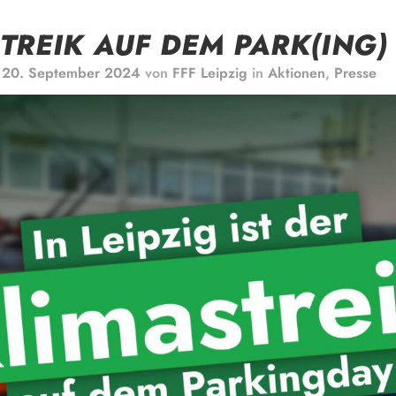
TREIK AUF DEM PARK(ING)
m
20. September 2024
von
FFF Leipzig
in
Aktionen
,
Presse