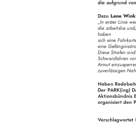
die aufgrund von
Dazu
Lene Wink
„In erster Linie w
die arbeitslos un
haben
sich eine Fahrkart
eine Gefängnisstra
Diese Strafen sin
Schwarzfahren vor
Armut einzusperre
zuverlässigen Nah
Neben Redebeitr
Der PARK(ing) Da
Aktionsbündnis E
organisiert den 
Verschlagwortet