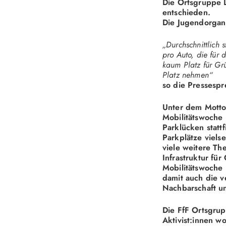
Die Ortsgruppe L
entschieden.
Die Jugendorgani
„Durchschnittlich
pro Auto, die für
kaum Platz für Gr
Platz nehmen“
so die Pressesp
Unter dem Motto
Mobilitätswoche
Parklücken statt
Parkplätze viels
viele weitere Th
Infrastruktur fü
Mobilitätswoche
damit auch die v
Nachbarschaft un
Die FfF Ortsgrup
Aktivist:innen w