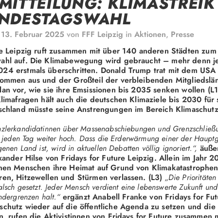
MITTEILUNG: KLIMASTREIK
UNDESTAGSWAHL
m
13. Februar 2025
von
FFF Leipzig
in
Aktionen
,
Presse
re Leipzig ruft zusammen mit über 140 anderen Städten zum 
ahl auf. Die Klimabewegung wird gebraucht – mehr denn je
24 erstmals überschritten. Donald Trump trat mit dem USA
ommen aus und der Großteil der verbleibenden Mitgliedslän
an vor, wie sie ihre Emsissionen bis 2035 senken wollen (L1
Klimafragen hält auch die deutschen Klimaziele bis 2030 für
tschland müsste seine Anstrengungen im Bereich Klimaschut
zlerkandidatinnen über Massenabschiebungen und Grenzschließun
t jeden Tag weiter hoch. Dass die Erderwärmung einer der Hauptg
enen Land ist, wird in aktuellen Debatten völlig ignoriert.“,
äußer
exander Hilse von Fridays for Future Leipzig. Allein im Jahr 
onen Menschen ihre Heimat auf Grund von Klimakatastrophen
en, Hitzewellen und Stürmen verlassen. (L3)
„Die Prioritäte
alsch gesetzt. Jeder Mensch verdient eine lebenswerte Zukunft u
ndergrenzen halt.“
ergänzt Anabell Franke von Fridays for Fu
chutz wieder auf die öffentliche Agenda zu setzen und die 
n, rufen die Aktivistinnen von Fridays for Future zusammen 