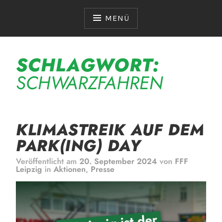
Zum
Inhalt
MENÜ
springen
SCHLAGWORT:
SCHWARZFAHREN
KLIMASTREIK AUF DEM
PARK(ING) DAY
Veröffentlicht am
20. September 2024
von
FFF
Leipzig
in
Aktionen
,
Presse