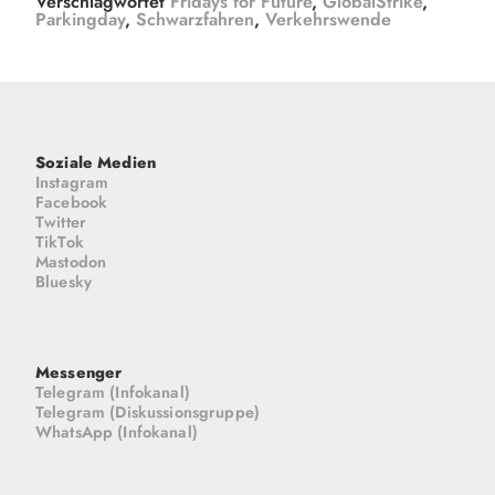
Verschlagwortet
Fridays for Future
,
GlobalStrike
,
Parkingday
,
Schwarzfahren
,
Verkehrswende
Soziale Medien
Instagram
Facebook
Twitter
TikTok
Mastodon
Bluesky
Messenger
Telegram (Infokanal)
Telegram (Diskussionsgruppe)
WhatsApp (Infokanal)