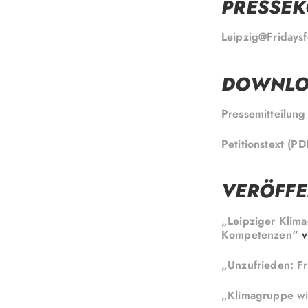
PRESSE
Leipzig@Fridaysf
DOWNLO
Pressemitteilung
Petitionstext (PD
VERÖFF
„Leipziger Klima
Kompetenzen“
v
„Unzufrieden: Fr
„Klimagruppe wil