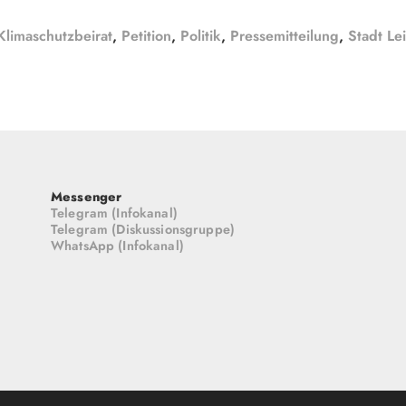
Klimaschutzbeirat
,
Petition
,
Politik
,
Pressemitteilung
,
Stadt Le
Messenger
Telegram (Infokanal)
Telegram (Diskussionsgruppe)
WhatsApp (Infokanal)