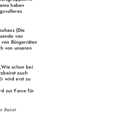
Thema haben
gsvolleres
euhaus (Die
itzende von
g von Bürgerräten
ch von unseren
„Wie schon bei
zbeirat auch
 wird erst zu
d zur Farce für
n Beirat