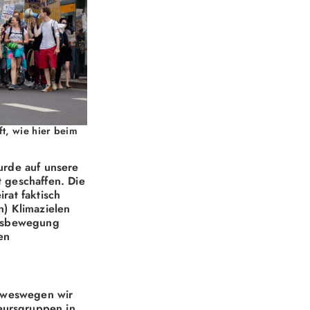
t, wie hier beim
wurde auf unsere
t geschaffen. Die
rat faktisch
n) Klimazielen
eitsbewegung
en
, weswegen wir
eursgruppen in