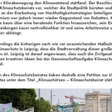
r Klimabewegung den Klimanotstand stattfand. Der Beschlus
limaschutzbeirats vor, welcher die Stadtpolitik beraten und
t an der Erarbeitung von Nachhaltigkeitsstrategien beteiligen
mium war jedoch immer wieder Gegenstand von Debatten. Kr
e kaum über eine beratende Funktion hinausreichen, sein Ein
heidungen kaum nachvollziehbar ist und seine Arbeitsweise 
er abhängt.
lerdings die bisherigen nach wie vor unzureichenden Maßna
limaschutz in Leipzig, dass die Stadtverwaltung dieser groß
 ist. Leipzig ist darauf angewiesen, dass auch die Zivilgesell
ren kreativen Ideen bei der Gemeinschaftsaufgabe Klimaschu
d.
nen des Klimaschutzbeirates haben deshalb eine Petition zur
tes unter dem Titel „Klimaschützen – Klimaschutzbeirat stär