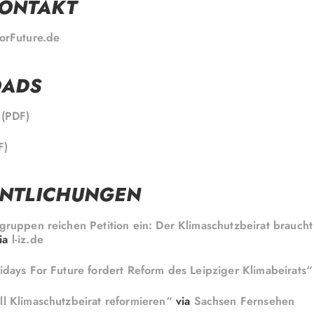
KONTAKT
orFuture.de
ADS
 (PDF)
F)
ENTLICHUNGEN
gruppen reichen Petition ein: Der Klimaschutzbeirat braucht
ia
l-iz.de
idays For Future fordert Reform des Leipziger Klimabeirats“
l Klimaschutzbeirat reformieren“
via
Sachsen Fernsehen