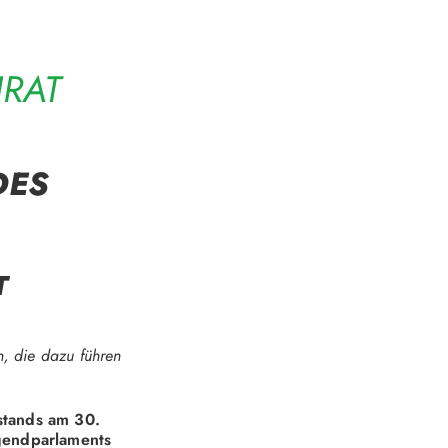
IRAT
DES
T
n, die dazu führen
stands am 30.
ugendparlaments