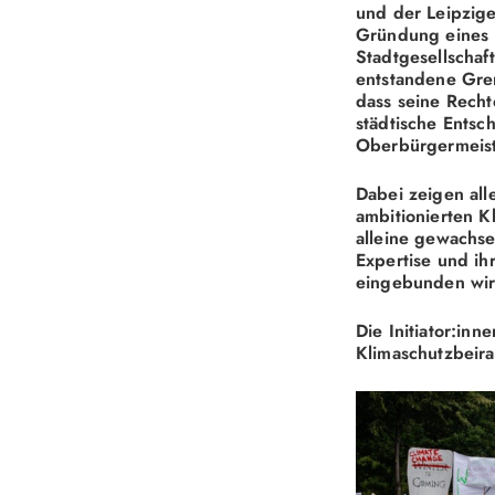
und der Leipzige
Gründung eines K
Stadtgesellschaf
entstandene Gre
dass seine Recht
städtische Entsc
Oberbürgermeist
Dabei zeigen al
ambitionierten K
alleine gewachsen
Expertise und ih
eingebunden wir
Die Initiator:in
Klimaschutzbeira