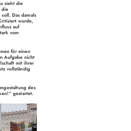
s sieht die
 die
 soll. Das damals
itisiert wurde,
fluss auf
stark vom
hmen für einen
en Aufgabe nicht
schaft mit ihrer
tz vollständig
 Umgestaltung des
ken!“ gestartet.