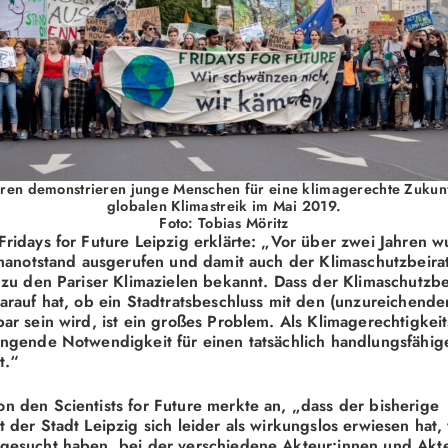
Jahren demonstrieren junge Menschen für eine klimagerechte Zukunf
globalen Klimastreik im Mai 2019.
Foto: Tobias Möritz
Fridays for Future Leipzig erklärte: „Vor über zwei Jahren 
limanotstand ausgerufen und damit auch der Klimaschutzbeira
o zu den Pariser Klimazielen bekannt. Dass der Klimaschutzbei
darauf hat, ob ein Stadtratsbeschluss mit den (unzureichende
bar sein wird, ist ein großes Problem. Als Klimagerechtigk
ingende Notwendigkeit für einen tatsächlich handlungsfähig
t.“
n den Scientists for Future merkte an, „dass der bisherige
t der Stadt Leipzig sich leider als wirkungslos erwiesen hat
 gesucht haben, bei der verschiedene Akteur:innen und Akt