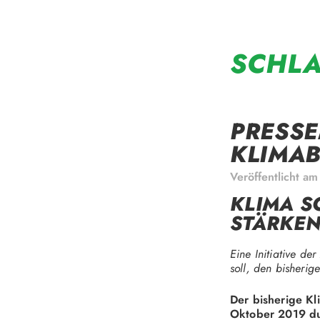
Zum
Inhalt
springen
SCHL
PRESSE
KLIMAB
Veröffentlicht a
KLIMA S
STÄRKEN
Eine Initiative de
soll, den bisherig
Der bisherige Kl
Oktober 2019 dur