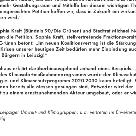
t mehr Gestaltungsraum und Mithilfe bei diesem wichtigen 
eingereichten Petition hoffen wir, dass in Zukunft ein wirkun
en wird.“
ophia Kraft (Bündnis 90/Die Grünen) und Stadtrat Michael N
en die Petition. Sophia Kraft, stellvertretende Fraktionsvors
rünen betont: „Im neuen Koalitionsvertrag ist die Stärkun
 Krisen unserer heutigen Zeit bedürfen mehr Einbindung au
Bürgern in Leipzig!“
haus erklärt darüberhinausgehend anhand eines Beispiels: 
 des Klimasofortmaßnahmenprogramms wurde der Klimaschut
gie- und Klimaschutzprogramm 2020-2030 kaum beteiligt. Er
enn bereits alle Messen gesungen sind. Entweder wird der
at zu einem ernstzunehmenden Akteur umgebaut, oder er wir
n Leipziger Umwelt- und Klimagruppen, u.a. vertreten im Erweiterte
zig