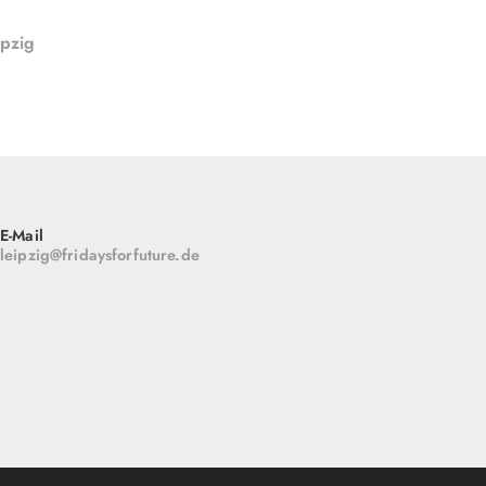
ipzig
E-Mail
leipzig@fridaysforfuture.de