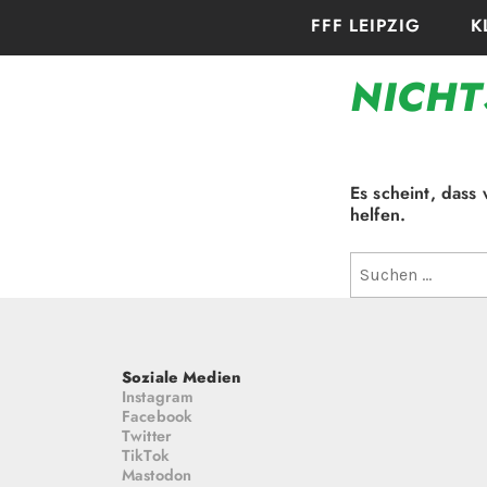
Zum
FFF LEIPZIG
K
Inhalt
springen
NICHT
Es scheint, dass
helfen.
Suchen
nach:
Soziale Medien
Instagram
Facebook
Twitter
TikTok
Mastodon