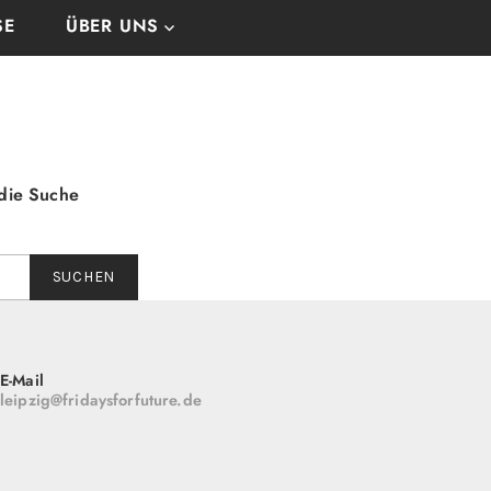
SE
ÜBER UNS
 die Suche
E-Mail
leipzig@fridaysforfuture.de