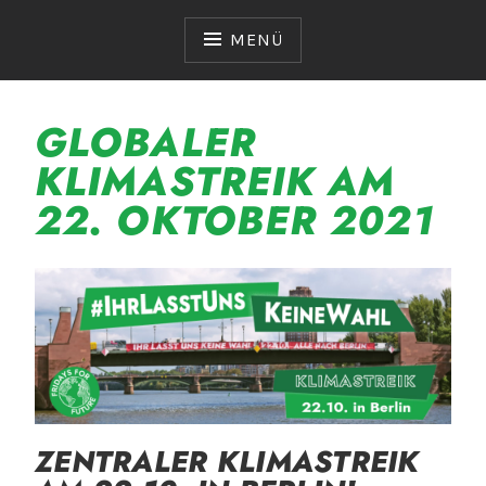
Zum
Inhalt
MENÜ
springen
GLOBALER
KLIMASTREIK AM
22. OKTOBER 2021
ZENTRALER KLIMASTREIK