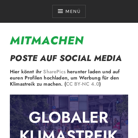
Zum
Inhalt
MENÜ
springen
MITMACHEN
POSTE AUF SOCIAL MEDIA
Hier könnt ihr
SharePics
herunter laden und auf
euren Profilen hochladen, um Werbung für den
Klimastreik zu machen. (
CC BY-NC 4.0
)